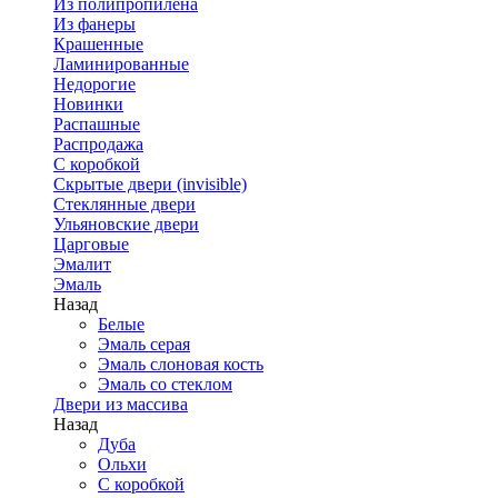
Из полипропилена
Из фанеры
Крашенные
Ламинированные
Недорогие
Новинки
Распашные
Распродажа
С коробкой
Скрытые двери (invisible)
Стеклянные двери
Ульяновские двери
Царговые
Эмалит
Эмаль
Назад
Белые
Эмаль серая
Эмаль слоновая кость
Эмаль со стеклом
Двери из массива
Назад
Дуба
Ольхи
С коробкой