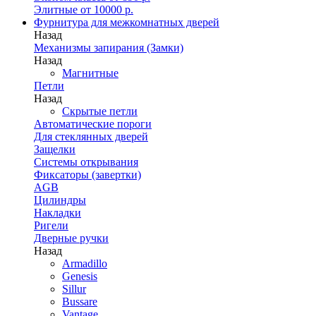
Элитные от 10000 р.
Фурнитура для межкомнатных дверей
Назад
Механизмы запирания (Замки)
Назад
Магнитные
Петли
Назад
Скрытые петли
Автоматические пороги
Для стеклянных дверей
Защелки
Системы открывания
Фиксаторы (завертки)
AGB
Цилиндры
Накладки
Ригели
Дверные ручки
Назад
Armadillo
Genesis
Sillur
Bussare
Vantage