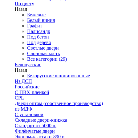
По цвету
Назад
Бежевые
Белый винил
Графит
Палисандр
Под бетон
Под дерево
Светлые двери
Слоновая кость
Все категории (29)
Белорусские
Назад
Белорусские шпонированные
Из ДСП
Российские
C ПВХ-пленкой
CPL
Двери оптом (собственное производство)
из МДФ
С установкой
Складные двери-книжка
Стандарт от 5000 р.
Филёнчатые двери
Эконом-класса от 890 р.