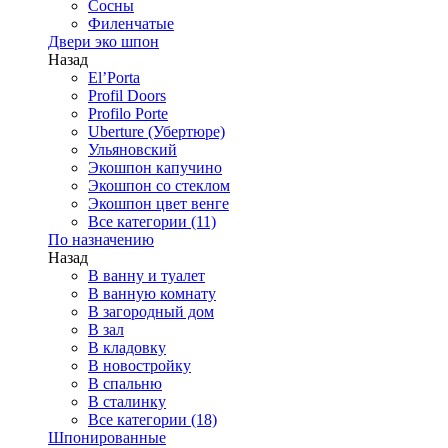
Сосны
Филенчатые
Двери эко шпон
Назад
El’Porta
Profil Doors
Profilo Porte
Uberture (Убертюре)
Ульяновский
Экошпон капучино
Экошпон со стеклом
Экошпон цвет венге
Все категории (11)
По назначению
Назад
В ванну и туалет
В ванную комнату
В загородный дом
В зал
В кладовку
В новостройку
В спальню
В сталинку
Все категории (18)
Шпонированные