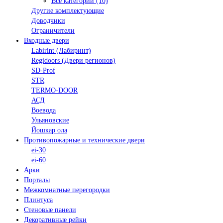
Все категории (10)
Другие комплектующие
Доводчики
Ограничители
Входные двери
Labirint (Лабиринт)
Regidoors (Двери регионов)
SD-Prof
STR
TERMO-DOOR
АСД
Воевода
Ульяновские
Йошкар ола
Противопожарные и технические двери
ei-30
ei-60
Арки
Порталы
Межкомнатные перегородки
Плинтуса
Стеновые панели
Декоративные рейки