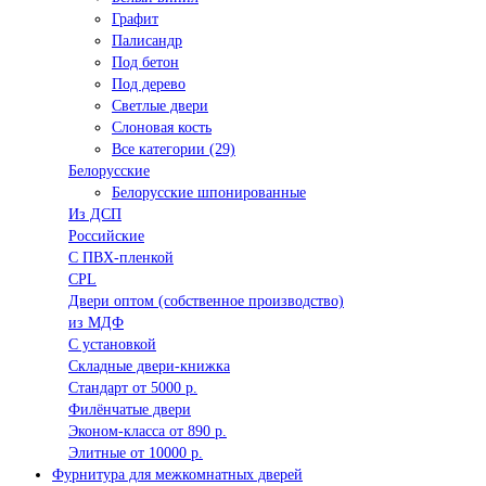
Графит
Палисандр
Под бетон
Под дерево
Светлые двери
Слоновая кость
Все категории (29)
Белорусские
Белорусские шпонированные
Из ДСП
Российские
C ПВХ-пленкой
CPL
Двери оптом (собственное производство)
из МДФ
С установкой
Складные двери-книжка
Стандарт от 5000 р.
Филёнчатые двери
Эконом-класса от 890 р.
Элитные от 10000 р.
Фурнитура для межкомнатных дверей