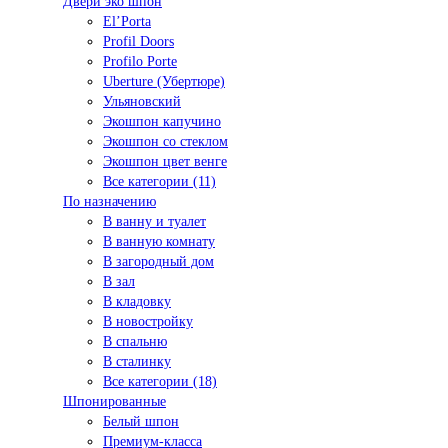
Двери эко шпон
El’Porta
Profil Doors
Profilo Porte
Uberture (Убертюре)
Ульяновский
Экошпон капучино
Экошпон со стеклом
Экошпон цвет венге
Все категории (11)
По назначению
В ванну и туалет
В ванную комнату
В загородный дом
В зал
В кладовку
В новостройку
В спальню
В сталинку
Все категории (18)
Шпонированные
Белый шпон
Премиум-класса