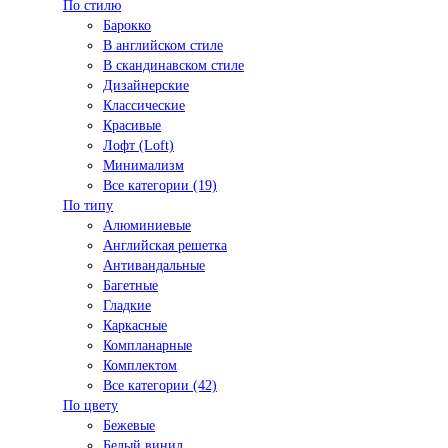
По стилю
Барокко
В английском стиле
В скандинавском стиле
Дизайнерские
Классические
Красивые
Лофт (Loft)
Минимализм
Все категории (19)
По типу
Алюминиевые
Английская решетка
Антивандальные
Багетные
Гладкие
Каркасные
Компланарные
Комплектом
Все категории (42)
По цвету
Бежевые
Белый винил