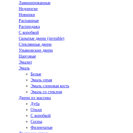
Ламинированные
Недорогие
Новинки
Распашные
Распродажа
С коробкой
Скрытые двери (invisible)
Стеклянные двери
Ульяновские двери
Царговые
Эмалит
Эмаль
Белые
Эмаль серая
Эмаль слоновая кость
Эмаль со стеклом
Двери из массива
Дуба
Ольхи
С коробкой
Сосны
Филенчатые