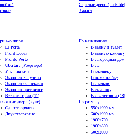
оробкой
Скрытые двери (invisible)
говые
Эмалит
ри эко шпон
По назначению
El’Porta
В ванну и туалет
Profil Doors
В ванную комнату
Profilo Porte
В загородный дом
Uberture (Убертюре)
В зал
Ульяновский
В кладовку
Экошпон капучино
В новостройку
Экошпон со стеклом
В спальню
Экошпон цвет венге
В сталинку
Все категории (11)
Все категории (18)
движные двери (купе)
По размеру
Одностворчатые
550x1900 мм
Двухстворчатые
600x1900 мм
1900х700
1900х800
600x2000