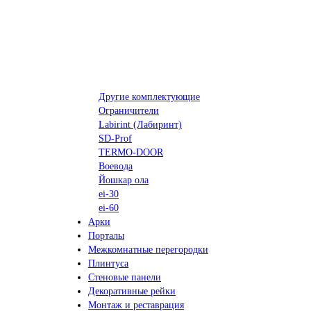
Другие комплектующие
Ограничители
Labirint (Лабиринт)
SD-Prof
TERMO-DOOR
Воевода
Йошкар ола
ei-30
ei-60
Арки
Порталы
Межкомнатные перегородки
Плинтуса
Стеновые панели
Декоративные рейки
Монтаж и реставрация