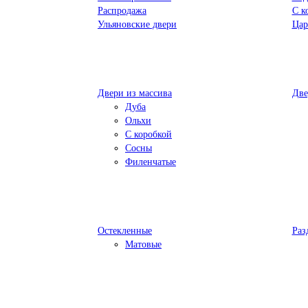
Распродажа
С к
Ульяновские двери
Цар
Двери из массива
Две
Дуба
Ольхи
С коробкой
Сосны
Филенчатые
Остекленные
Раз
Матовые