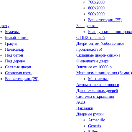
700x2000
800x2000
900x2000
Все категории (25)
цвету
Белорусские
Бежевые
Белорусские шпониров
Белый винил
C ПВХ-пленкой
Графит
Двери оптом (собственное
Палисандр
производство)
Под бетон
Складные двери-книжка
Под дерево
Филёнчатые двери
Светлые двери
Элитные от 10000 р.
Слоновая кость
Механизмы запирания (Замки)
Все категории (29)
Магнитные
Автоматические пороги
Для стеклянных дверей
Системы открывания
AGB
Накладки
Дверные ручки
Armadillo
Genesis
Sillur