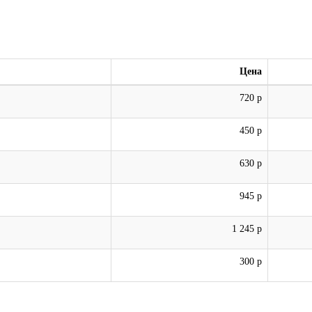
Цена
720 р
450 р
630 р
945 р
1 245 р
300 р