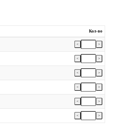
Кол-во
<
>
<
>
<
>
<
>
<
>
<
>