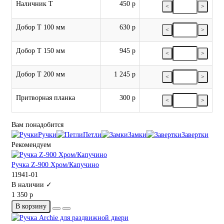
Наличник Т
450 р
<
>
Добор Т 100 мм
630 р
<
>
Добор Т 150 мм
945 р
<
>
Добор Т 200 мм
1 245 р
<
>
Притворная планка
300 р
<
>
Вам понадобится
Ручки
Петли
Замки
Завертки
Рекомендуем
Ручка Z-900 Хром/Капучино
11941-01
В наличии ✓
1 350 р
В корзину