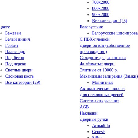
700x2000
800x2000
900x2000
Все категории (25)
цвету
Белорусские
Бежевые
Белорусские шпониров
Белый винил
C ПВХ-пленкой
Графит
Двери оптом (собственное
Палисандр
производство)
Под бетон
Складные двери-книжка
Под дерево
Филёнчатые двери
Светлые двери
Элитные от 10000 р.
Слоновая кость
Механизмы запирания (Замки)
Все категории (29)
Магнитные
Автоматические пороги
Для стеклянных дверей
Системы открывания
AGB
Накладки
Дверные ручки
Armadillo
Genesis
Sillur