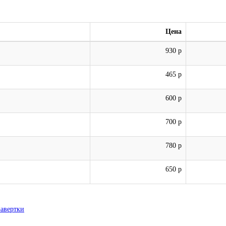
Цена
930 р
465 р
600 р
700 р
780 р
650 р
Завертки