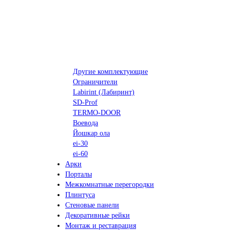
Другие комплектующие
Ограничители
Labirint (Лабиринт)
SD-Prof
TERMO-DOOR
Воевода
Йошкар ола
ei-30
ei-60
Арки
Порталы
Межкомнатные перегородки
Плинтуса
Стеновые панели
Декоративные рейки
Монтаж и реставрация