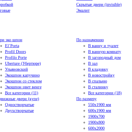
оробкой
Скрытые двери (invisible)
говые
Эмалит
ри эко шпон
По назначению
El’Porta
В ванну и туалет
Profil Doors
В ванную комнату
Profilo Porte
В загородный дом
Uberture (Убертюре)
В зал
Ульяновский
В кладовку
Экошпон капучино
В новостройку
Экошпон со стеклом
В спальню
Экошпон цвет венге
В сталинку
Все категории (11)
Все категории (18)
движные двери (купе)
По размеру
Одностворчатые
550x1900 мм
Двухстворчатые
600x1900 мм
1900х700
1900х800
600x2000