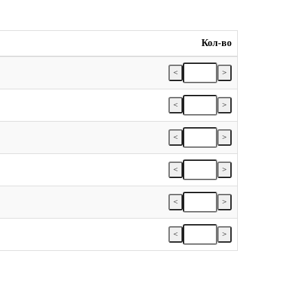
Кол-во
<
>
<
>
<
>
<
>
<
>
<
>