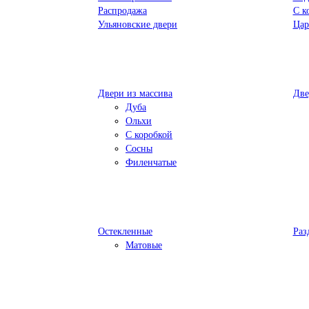
Распродажа
С к
Ульяновские двери
Цар
Двери из массива
Две
Дуба
Ольхи
С коробкой
Сосны
Филенчатые
Остекленные
Раз
Матовые