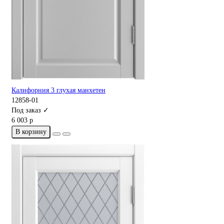
Калифорния 3 глухая манхетен
12858-01
Под заказ ✓
6 003 р
В корзину