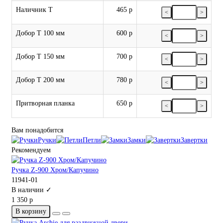
Наличник Т
465 р
<
>
Добор Т 100 мм
600 р
<
>
Добор Т 150 мм
700 р
<
>
Добор Т 200 мм
780 р
<
>
Притворная планка
650 р
<
>
Вам понадобится
Ручки
Петли
Замки
Завертки
Рекомендуем
Ручка Z-900 Хром/Капучино
11941-01
В наличии ✓
1 350 р
В корзину