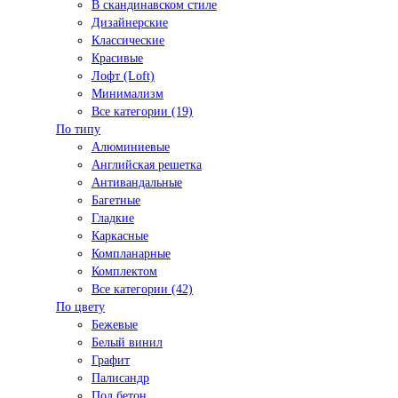
В скандинавском стиле
Дизайнерские
Классические
Красивые
Лофт (Loft)
Минимализм
Все категории (19)
По типу
Алюминиевые
Английская решетка
Антивандальные
Багетные
Гладкие
Каркасные
Компланарные
Комплектом
Все категории (42)
По цвету
Бежевые
Белый винил
Графит
Палисандр
Под бетон