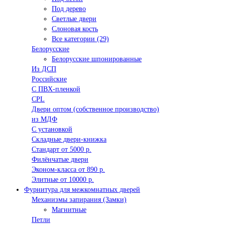
Под дерево
Светлые двери
Слоновая кость
Все категории (29)
Белорусские
Белорусские шпонированные
Из ДСП
Российские
C ПВХ-пленкой
CPL
Двери оптом (собственное производство)
из МДФ
С установкой
Складные двери-книжка
Стандарт от 5000 р.
Филёнчатые двери
Эконом-класса от 890 р.
Элитные от 10000 р.
Фурнитура для межкомнатных дверей
Механизмы запирания (Замки)
Магнитные
Петли