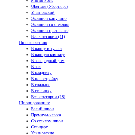
Profilo Porte
Uberture (Убертюре)
Ульяновский
Экошпон капучино
Экошпон со стеклом
Экошпон цвет венге
Все категории (11)
По назначению
В ванну и туалет
В ванную комнату
В загородный дом
В зал
В кладовку
В новостройку
В спальню
В сталинку
Все категории (18)
Шпонированные
Белый шпон
Премиум-класса
Со стеклом шпон
Стандарт
Ульяновские