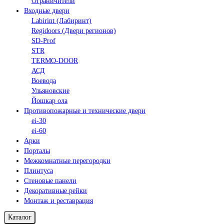
Ограничители
Входные двери
Labirint (Лабиринт)
Regidoors (Двери регионов)
SD-Prof
STR
TERMO-DOOR
АСД
Воевода
Ульяновские
Йошкар ола
Противопожарные и технические двери
ei-30
ei-60
Арки
Порталы
Межкомнатные перегородки
Плинтуса
Стеновые панели
Декоративные рейки
Монтаж и реставрация
Каталог