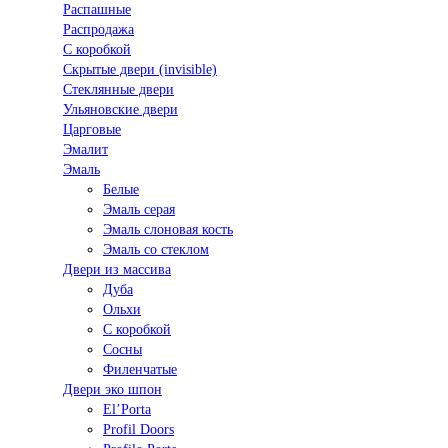
Распашные
Распродажа
С коробкой
Скрытые двери (invisible)
Стеклянные двери
Ульяновские двери
Царговые
Эмалит
Эмаль
Белые
Эмаль серая
Эмаль слоновая кость
Эмаль со стеклом
Двери из массива
Дуба
Ольхи
С коробкой
Сосны
Филенчатые
Двери эко шпон
El’Porta
Profil Doors