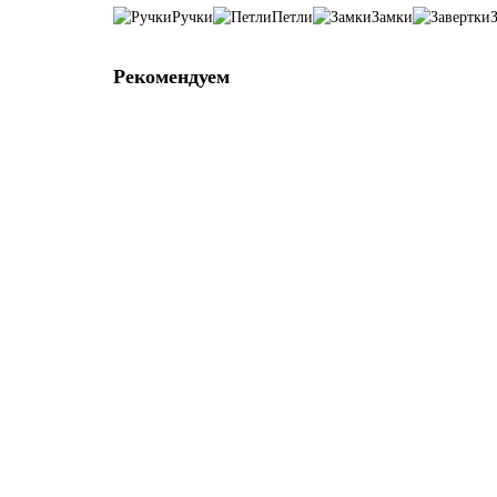
Ручки
Петли
Замки
Рекомендуем
Ручка Z-900 Хром/Капучино
11941-01
В наличии ✓
1 350 р
В корзину