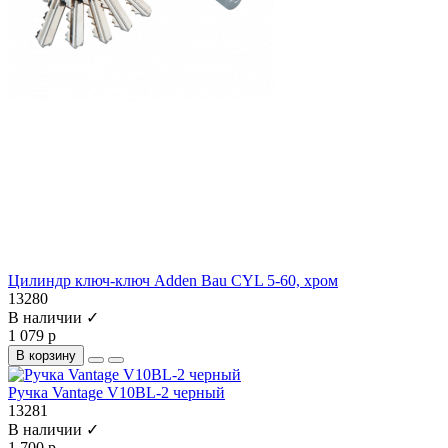
Цилиндр ключ-ключ Adden Bau CYL 5-60, хром
13280
В наличии ✓
1 079 р
В корзину
Ручка Vantage V10BL-2 черный
13281
В наличии ✓
1 700 р