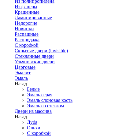
Из полипропилена
Из фанеры
Крашенные
Ламинированные
Недорогие
Новинки
Распашные
Распродажа
С коробкой
Скрытые двери (invisible)
Стеклянные двери
Ульяновские двери
Царговые
Эмалит
Эмаль
Назад
Белые
Эмаль серая
Эмаль слоновая кость
Эмаль со стеклом
Двери из массива
Назад
Дуба
Ольхи
С коробкой