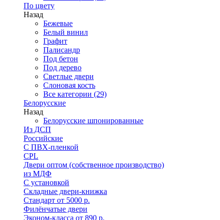
По цвету
Назад
Бежевые
Белый винил
Графит
Палисандр
Под бетон
Под дерево
Светлые двери
Слоновая кость
Все категории (29)
Белорусские
Назад
Белорусские шпонированные
Из ДСП
Российские
C ПВХ-пленкой
CPL
Двери оптом (собственное производство)
из МДФ
С установкой
Складные двери-книжка
Стандарт от 5000 р.
Филёнчатые двери
Эконом-класса от 890 р.