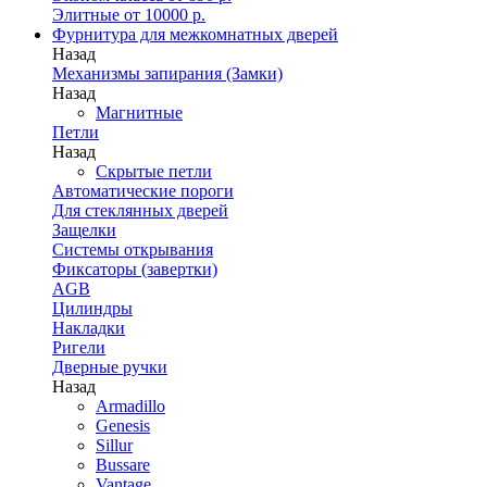
Элитные от 10000 р.
Фурнитура для межкомнатных дверей
Назад
Механизмы запирания (Замки)
Назад
Магнитные
Петли
Назад
Скрытые петли
Автоматические пороги
Для стеклянных дверей
Защелки
Системы открывания
Фиксаторы (завертки)
AGB
Цилиндры
Накладки
Ригели
Дверные ручки
Назад
Armadillo
Genesis
Sillur
Bussare
Vantage