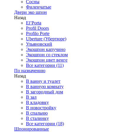
Сосны
Филенчатые
Двери эко шпон
Назад
El’Porta
Profil Doors
Profilo Porte
Uberture (Убертюре)
Ульяновский
Экошпон капучино
Экошпон со стеклом
Экошпон цвет венге
Все категории (11)
По назначению
Назад
В ванну и туалет
В ванную комнату
В загородный дом
В зал
В кладовку
В новостройку
В спальню
В сталинку
Все категории (18)
Шпонированные