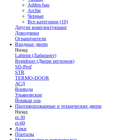
Adden bau
Archie
Черные
Все категории (10)
Другие комплектующие
Доводчики
Ограничители
Входные двери
Назад
Labirint (Лабиринт)
Regidoors (Двери регионов)
SD-Prof
STR
TERMO-DOOR
АСД
Воевода
Ульяновские
Йошкар ола
Противопожарные и технические двери
Назад
ei-30
ei-60
Арки
Порталы
Межкомнатные перегородки