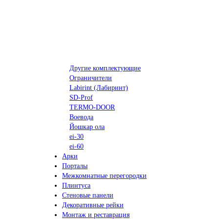
Другие комплектующие
Ограничители
Labirint (Лабиринт)
SD-Prof
TERMO-DOOR
Воевода
Йошкар ола
ei-30
ei-60
Арки
Порталы
Межкомнатные перегородки
Плинтуса
Стеновые панели
Декоративные рейки
Монтаж и реставрация