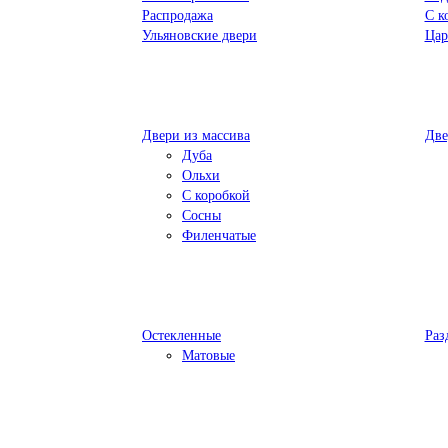
Распродажа
С к
Ульяновские двери
Цар
Двери из массива
Две
Дуба
Ольхи
С коробкой
Сосны
Филенчатые
Остекленные
Раз
Матовые