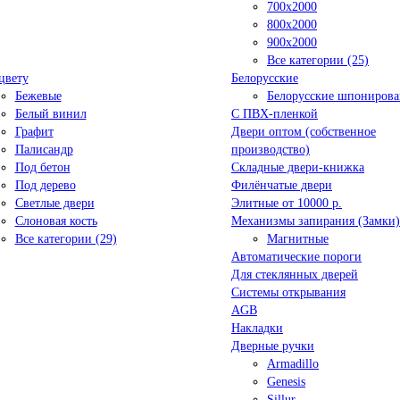
700x2000
800x2000
900x2000
Все категории (25)
цвету
Белорусские
Бежевые
Белорусские шпониров
Белый винил
C ПВХ-пленкой
Графит
Двери оптом (собственное
Палисандр
производство)
Под бетон
Складные двери-книжка
Под дерево
Филёнчатые двери
Светлые двери
Элитные от 10000 р.
Слоновая кость
Механизмы запирания (Замки)
Все категории (29)
Магнитные
Автоматические пороги
Для стеклянных дверей
Системы открывания
AGB
Накладки
Дверные ручки
Armadillo
Genesis
Sillur