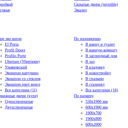
оробкой
Скрытые двери (invisible)
говые
Эмалит
ри эко шпон
По назначению
El’Porta
В ванну и туалет
Profil Doors
В ванную комнату
Profilo Porte
В загородный дом
Uberture (Убертюре)
В зал
Ульяновский
В кладовку
Экошпон капучино
В новостройку
Экошпон со стеклом
В спальню
Экошпон цвет венге
В сталинку
Все категории (11)
Все категории (18)
движные двери (купе)
По размеру
Одностворчатые
550x1900 мм
Двухстворчатые
600x1900 мм
1900х700
1900х800
600x2000