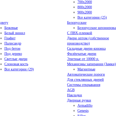
700x2000
800x2000
900x2000
Все категории (25)
цвету
Белорусские
Бежевые
Белорусские шпониров
Белый винил
C ПВХ-пленкой
Графит
Двери оптом (собственное
Палисандр
производство)
Под бетон
Складные двери-книжка
Под дерево
Филёнчатые двери
Светлые двери
Элитные от 10000 р.
Слоновая кость
Механизмы запирания (Замки)
Все категории (29)
Магнитные
Автоматические пороги
Для стеклянных дверей
Системы открывания
AGB
Накладки
Дверные ручки
Armadillo
Genesis
Sillur