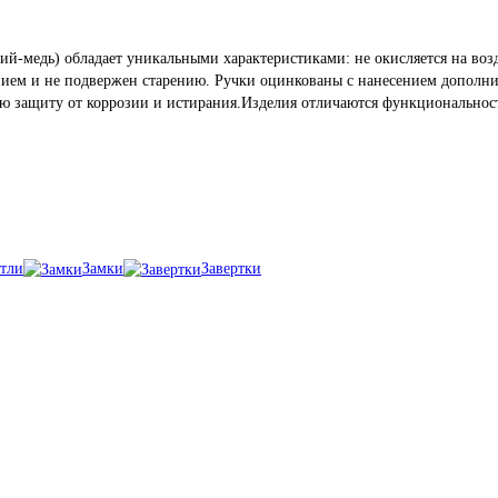
-медь) обладает уникальными характеристиками: не окисляется на возд
м и не подвержен старению. Ручки оцинкованы с нанесением дополните
ю защиту от коррозии и истирания.Изделия отличаются функциональнос
тли
Замки
Завертки