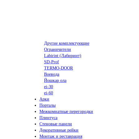
Другие комплектующие
Ограничители
Labirint (Лабиринт)
SD-Prof
TERMO-DOOR
Воевода
Йошкар ола
ei-30
ei-60
Арки
Порталы
Межкомнатные перегородки
Плинтуса
Стеновые панели
Декоративные рейки
Монтаж и реставрация