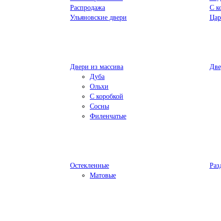
Распродажа
С к
Ульяновские двери
Цар
Двери из массива
Две
Дуба
Ольхи
С коробкой
Сосны
Филенчатые
Остекленные
Раз
Матовые