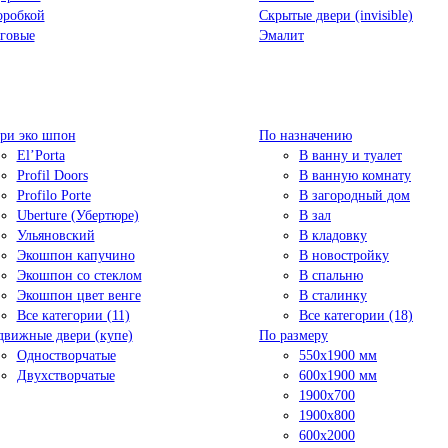
оробкой
Скрытые двери (invisible)
говые
Эмалит
ри эко шпон
По назначению
El’Porta
В ванну и туалет
Profil Doors
В ванную комнату
Profilo Porte
В загородный дом
Uberture (Убертюре)
В зал
Ульяновский
В кладовку
Экошпон капучино
В новостройку
Экошпон со стеклом
В спальню
Экошпон цвет венге
В сталинку
Все категории (11)
Все категории (18)
движные двери (купе)
По размеру
Одностворчатые
550x1900 мм
Двухстворчатые
600x1900 мм
1900х700
1900х800
600x2000