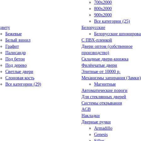
700x2000
800x2000
900x2000
Все категории (25)
цвету
Белорусские
Бежевые
Белорусские шпониров
Белый винил
C ПВХ-пленкой
Графит
Двери оптом (собственное
Палисандр
производство)
Под бетон
Складные двери-книжка
Под дерево
Филёнчатые двери
Светлые двери
Элитные от 10000 р.
Слоновая кость
Механизмы запирания (Замки)
Все категории (29)
Магнитные
Автоматические пороги
Для стеклянных дверей
Системы открывания
AGB
Накладки
Дверные ручки
Armadillo
Genesis
Sillur