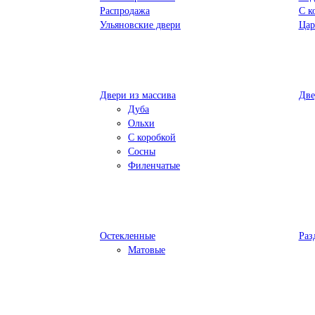
Распродажа
С к
Ульяновские двери
Цар
Двери из массива
Две
Дуба
Ольхи
С коробкой
Сосны
Филенчатые
Остекленные
Раз
Матовые