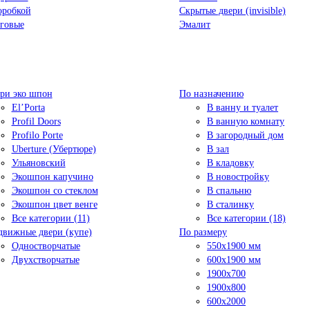
оробкой
Скрытые двери (invisible)
говые
Эмалит
ри эко шпон
По назначению
El’Porta
В ванну и туалет
Profil Doors
В ванную комнату
Profilo Porte
В загородный дом
Uberture (Убертюре)
В зал
Ульяновский
В кладовку
Экошпон капучино
В новостройку
Экошпон со стеклом
В спальню
Экошпон цвет венге
В сталинку
Все категории (11)
Все категории (18)
движные двери (купе)
По размеру
Одностворчатые
550x1900 мм
Двухстворчатые
600x1900 мм
1900х700
1900х800
600x2000