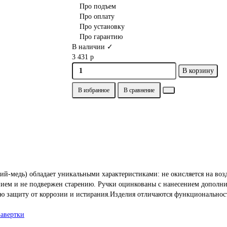
Про подъем
Про оплату
Про установку
Про гарантию
В наличии ✓
3 431 р
В корзину
В избранное
В сравнение
-медь) обладает уникальными характеристиками: не окисляется на возд
м и не подвержен старению. Ручки оцинкованы с нанесением дополните
ю защиту от коррозии и истирания.Изделия отличаются функциональнос
Завертки