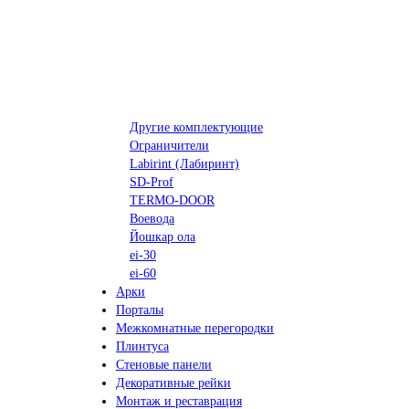
Другие комплектующие
Ограничители
Labirint (Лабиринт)
SD-Prof
TERMO-DOOR
Воевода
Йошкар ола
ei-30
ei-60
Арки
Порталы
Межкомнатные перегородки
Плинтуса
Стеновые панели
Декоративные рейки
Монтаж и реставрация