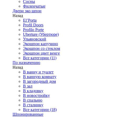
Сосны
Филенчатые
Двери эко шпон
Назад
El’Porta
Profil Doors
Profilo Porte
Uberture (Убертюре)
Ульяновский
Экошпон капучино
Экошпон со стеклом
Экошпон цвет венге
Все категории (11)
По назначению
Назад
В ванну и туалет
В ванную комнату
В загородный дом
В зал
В кладовку
В новостройку
В спальню
В сталинку
Все категории (18)
Шпонированные