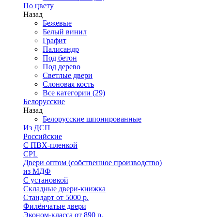
По цвету
Назад
Бежевые
Белый винил
Графит
Палисандр
Под бетон
Под дерево
Светлые двери
Слоновая кость
Все категории (29)
Белорусские
Назад
Белорусские шпонированные
Из ДСП
Российские
C ПВХ-пленкой
CPL
Двери оптом (собственное производство)
из МДФ
С установкой
Складные двери-книжка
Стандарт от 5000 р.
Филёнчатые двери
Эконом-класса от 890 р.