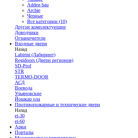
Adden bau
Archie
Черные
Все категории (10)
Другие комплектующие
Доводчики
Ограничители
Входные двери
Назад
Labirint (Лабиринт)
Regidoors (Двери регионов)
SD-Prof
STR
TERMO-DOOR
АСД
Воевода
Ульяновские
Йошкар ола
Противопожарные и технические двери
Назад
ei-30
ei-60
Арки
Порталы
Межкомнатные перегородки