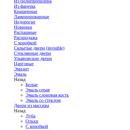
Из полипропилена
Из фанеры
Крашенные
Ламинированные
Недорогие
Новинки
Распашные
Распродажа
С коробкой
Скрытые двери (invisible)
Стеклянные двери
Ульяновские двери
Царговые
Эмалит
Эмаль
Назад
Белые
Эмаль серая
Эмаль слоновая кость
Эмаль со стеклом
Двери из массива
Назад
Дуба
Ольхи
С коробкой