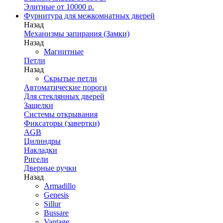
Элитные от 10000 р.
Фурнитура для межкомнатных дверей
Назад
Механизмы запирания (Замки)
Назад
Магнитные
Петли
Назад
Скрытые петли
Автоматические пороги
Для стеклянных дверей
Защелки
Системы открывания
Фиксаторы (завертки)
AGB
Цилиндры
Накладки
Ригели
Дверные ручки
Назад
Armadillo
Genesis
Sillur
Bussare
Vantage