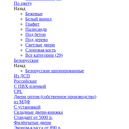
По цвету
Назад
Бежевые
Белый винил
Графит
Палисандр
Под бетон
Под дерево
Светлые двери
Слоновая кость
Все категории (29)
Белорусские
Назад
Белорусские шпонированные
Из ДСП
Российские
C ПВХ-пленкой
CPL
Двери оптом (собственное производство)
из МДФ
С установкой
Складные двери-книжка
Стандарт от 5000 р.
Филёнчатые двери
Эконом-класса от 890 р.