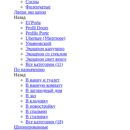
Сосны
Филенчатые
Двери эко шпон
Назад
El’Porta
Profil Doors
Profilo Porte
Uberture (Убертюре)
Ульяновский
Экошпон капучино
Экошпон со стеклом
Экошпон цвет венге
Все категории (11)
По назначению
Назад
В ванну и туалет
В ванную комнату
В загородный дом
В зал
В кладовку
В новостройку
В спальню
В сталинку
Все категории (18)
Шпонированные