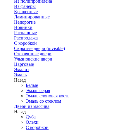
Из полипропилена
Из фанеры
Крашенные
Ламинированные
Недорогие
Новинки
Распашные
Распродажа
С коробкой
Скрытые двери (invisible)
Стеклянные двери
Ульяновские двери
Царговые
Эмалит
Эмаль
Назад
Белые
Эмаль серая
Эмаль слоновая кость
Эмаль со стеклом
Двери из массива
Назад
Дуба
Ольхи
С коробкой