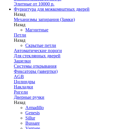
Элитные от 10000 р.
Фурнитура для межкомнатных дверей
Назад
Механизмы запирания (Замки)
Назад
Магнитные
Петли
Назад
Скрытые петли
Автоматические пороги
Для стеклянных дверей
Защелки
Системы открывания
Фиксаторы (завертки)
AGB
Цилиндры
Накладки
Ригели
Дверные ручки
Назад
Armadillo
Genesis
Sillur
Bussare
Vantage