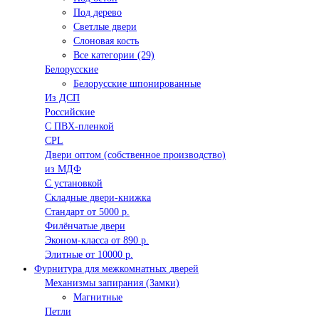
Под дерево
Светлые двери
Слоновая кость
Все категории (29)
Белорусские
Белорусские шпонированные
Из ДСП
Российские
C ПВХ-пленкой
CPL
Двери оптом (собственное производство)
из МДФ
С установкой
Складные двери-книжка
Стандарт от 5000 р.
Филёнчатые двери
Эконом-класса от 890 р.
Элитные от 10000 р.
Фурнитура для межкомнатных дверей
Механизмы запирания (Замки)
Магнитные
Петли