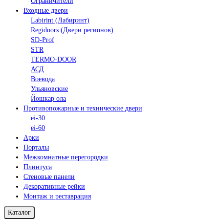
Ограничители
Входные двери
Labirint (Лабиринт)
Regidoors (Двери регионов)
SD-Prof
STR
TERMO-DOOR
АСД
Воевода
Ульяновские
Йошкар ола
Противопожарные и технические двери
ei-30
ei-60
Арки
Порталы
Межкомнатные перегородки
Плинтуса
Стеновые панели
Декоративные рейки
Монтаж и реставрация
Каталог