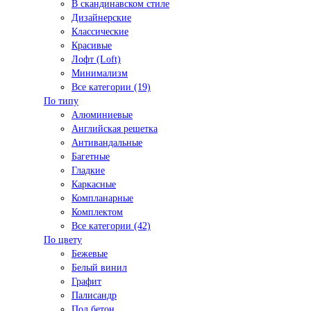
В скандинавском стиле
Дизайнерские
Классические
Красивые
Лофт (Loft)
Минимализм
Все категории (19)
По типу
Алюминиевые
Английская решетка
Антивандальные
Багетные
Гладкие
Каркасные
Компланарные
Комплектом
Все категории (42)
По цвету
Бежевые
Белый винил
Графит
Палисандр
Под бетон