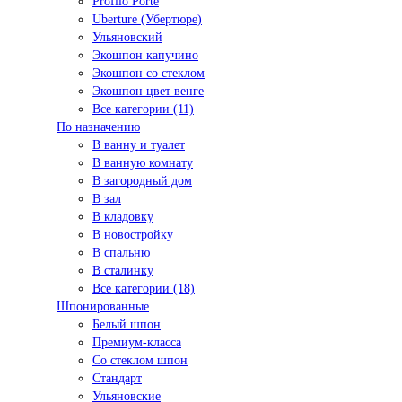
Profilo Porte
Uberture (Убертюре)
Ульяновский
Экошпон капучино
Экошпон со стеклом
Экошпон цвет венге
Все категории (11)
По назначению
В ванну и туалет
В ванную комнату
В загородный дом
В зал
В кладовку
В новостройку
В спальню
В сталинку
Все категории (18)
Шпонированные
Белый шпон
Премиум-класса
Со стеклом шпон
Стандарт
Ульяновские