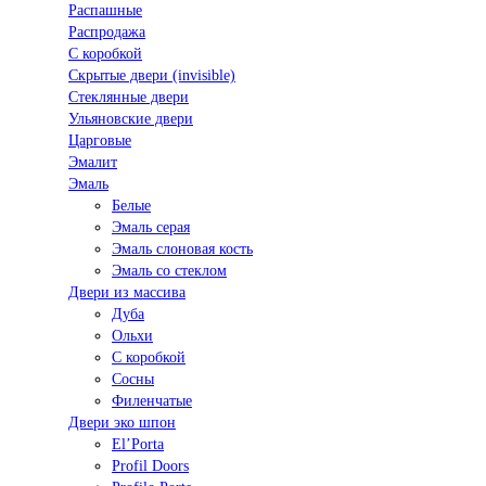
Распашные
Распродажа
С коробкой
Скрытые двери (invisible)
Стеклянные двери
Ульяновские двери
Царговые
Эмалит
Эмаль
Белые
Эмаль серая
Эмаль слоновая кость
Эмаль со стеклом
Двери из массива
Дуба
Ольхи
С коробкой
Сосны
Филенчатые
Двери эко шпон
El’Porta
Profil Doors